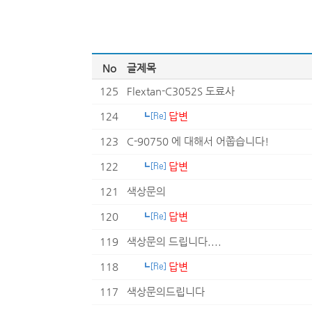
No
글제목
125
Flextan-C3052S 도료사
124
답변
123
C-90750 에 대해서 어쭙습니다!
122
답변
121
색상문의
120
답변
119
색상문의 드립니다....
118
답변
117
색상문의드립니다