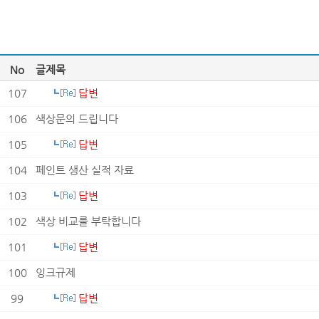
No
글제목
107
답변
106
색상문의 드립니다
105
답변
104
페인트 생산 실적 자료
103
답변
102
색상 비교를 부탁합니다
101
답변
100
잉크규제
99
답변