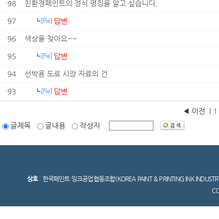
98
친환경페인트의 정식 명칭을 알고 싶습니다.
97
답변
96
색상을 찾아요~~
95
답변
94
선박용 도료 시장 자료의 건
93
답변
◀ 이전
|
1 
글제목
글내용
작성자
상호
: 한국페인트·잉크공업협동조합(KOREA PAINT & PRINTING INK INDUSTR
C