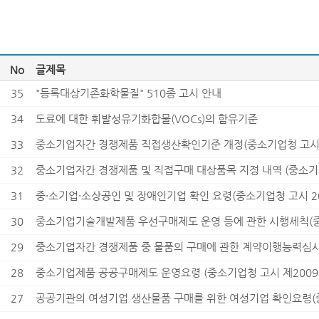
No
글제목
35
"등록대상기존화학물질" 510종 고시 안내
34
도료에 대한 휘발성유기화합물(VOCs)의 함유기준
33
중소기업자간 경쟁제품 직접생산확인기준 개정(중소기업청 고시 제20
32
중소기업자간 경쟁제품 및 직접구매 대상품목 지정 내역 (중소기업청
31
중·소기업·소상공인 및 장애인기업 확인 요령(중소기업청 고시 20
30
중소기업기술개발제품 우선구매제도 운영 등에 관한 시행세칙(중소
29
중소기업자간 경쟁제품 중 물품의 구매에 관한 계약이행능력심사
28
중소기업제품 공공구매제도 운영요령 (중소기업청 고시 제2009-
27
공공기관의 여성기업 생산물품 구매를 위한 여성기업 확인요령(중