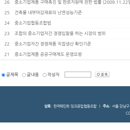
26
중소기업제품 구매촉진 및 판로지원에 관한 법률 (2009.11.22
25
건축물 내부마감재료의 난연성능기준
24
중소기업협동조합법
23
조합의 중소기업자간 경쟁입찰을 하는 시장의 범위
22
중소기업자간 경쟁제품 직접생산 확인기준
21
중소기업제품 공공구매제도 운영요령
글제목
글내용
작성자
상호
: 한국페인트·잉크공업협동조합 l
주소
: 서울 강남
C