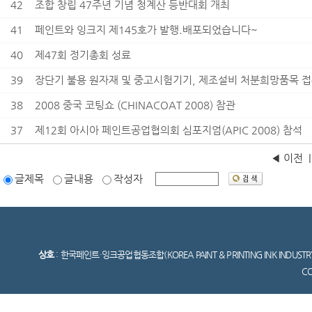
42
조합 창립 47주년 기념 청계산 등반대회 개최
41
페인트와 잉크지 제145호가 발행.배포되었습니다~
40
제47회 정기총회 성료
39
장단기 불용 원자재 및 중고시험기기, 제조설비 처분희망품목 접
38
2008 중국 코팅쇼 (CHINACOAT 2008) 참관
37
제12회 아시아 페인트공업협의회 심포지엄(APIC 2008) 참석
◀ 이전
글제목
글내용
작성자
상호
: 한국페인트·잉크공업협동조합(KOREA PAINT & PRINTING INK INDUSTR
C