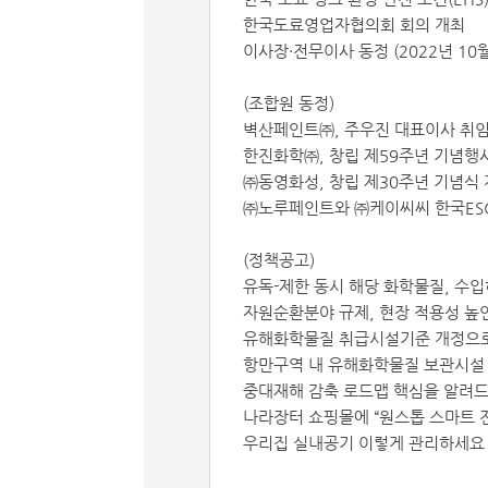
한국도료영업자협의회 회의 개최
이사장·전무이사 동정 (2022년 10월
(조합원 동정)
벽산페인트㈜, 주우진 대표이사 취
한진화학㈜, 창립 제59주년 기념행
㈜동영화성, 창립 제30주년 기념식
㈜노루페인트와 ㈜케이씨씨 한국ESG
(정책공고)
유독-제한 동시 해당 화학물질, 수입
자원순환분야 규제, 현장 적용성 높
유해화학물질 취급시설기준 개정으로
항만구역 내 유해화학물질 보관시설
중대재해 감축 로드맵 핵심을 알려
나라장터 쇼핑몰에 “원스톱 스마트 
우리집 실내공기 이렇게 관리하세요