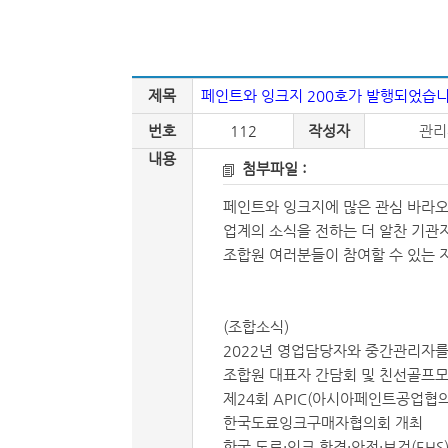
제목
페인트와 잉크지 200호가 발행되었습니
번호
112
작성자
관리
내용
첨부파일 :
페인트와 잉크지에 많은 관심 바라오
업계의 소식을 전하는 더 알찬 기관
조합원 여러분들이 참여할 수 있는 
(조합소식)
2022년 영업담당자와 중간관리자를
조합원 대표자 간담회 및 친선골프모
제24회 APIC(아시아페인트공업협의
한국도료잉크구매자협의회 개최
한국 도료·잉크 환경·안전·보건(EH