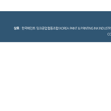
상호
: 한국페인트·잉크공업협동조합(KOREA PAINT & PRINTING INK INDUSTR
C