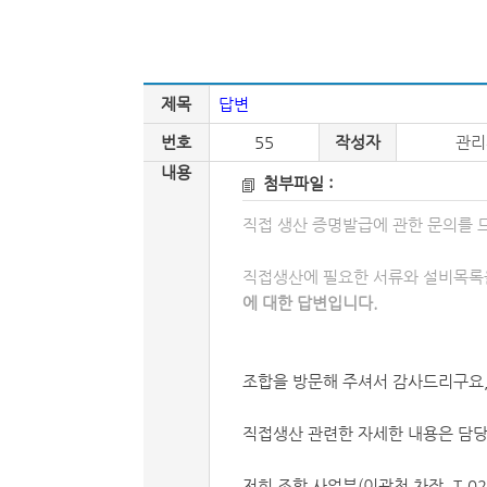
제목
답변
번호
55
작성자
관리
내용
첨부파일 :
직접 생산 증명발급에 관한 문의를 
직접생산에 필요한 서류와 설비목록을 알고십습니다. ------
에 대한 답변입니다.
조합을 방문해 주셔서 감사드리구요
직접생산 관련한 자세한 내용은 담당
저희 조합 사업부(이광천 차장, T.02